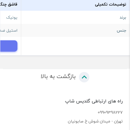
توضیحات تکمیلی
قاشق چنگا
برند
یونیک
جنس
استیل ضد
بازگشت به بالا
راه های ارتباطی گلدیس شاپ
09909398227
تهران - میدان شوش خ صابونیان