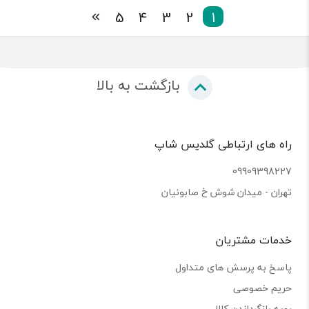
5
4
3
2
1
بازگشت به بالا
راه های ارتباطی گلدیس شاپ
09909398227
تهران - میدان شوش خ صابونیان
خدمات مشتریان
پاسخ به پرسش های متداول
حریم خصوصی
رویه بازگرداندن کالا