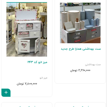
ست بهداشتی همارا طرح جدید
میز اتو کد ۲۴۳
ست بهداشتی
2,260,000 تومان
میز اتو
7,800,000 تومان
اف