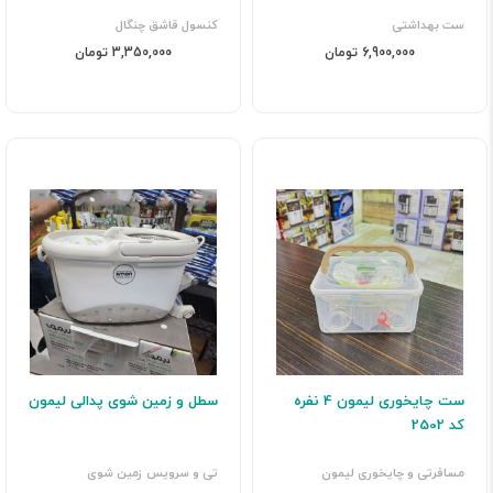
ست بهداشتی
کنسول قاشق چنگال
6,900,000 تومان
3,350,000 تومان
ست چایخوری لیمون 4 نفره
سطل و زمین شوی پدالی لیمون
کد 2502
مسافرتی و چایخوری لیمون
تی و سرویس زمین شوی