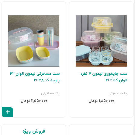
ست چایخوری لیمون 4 نفره
ست مسافرتی لیمون الوان 42
الوان کد2441
پارچه کد 2438
پک مسافرتی
پک مسافرتی
1,850,000 تومان
2,550,000 تومان
اف
فروش ویژه