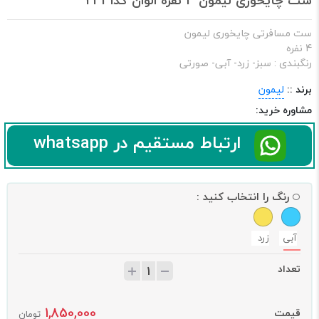
ست چایخوری لیمون 4 نفره الوان کد2441
ست مسافرتی چایخوری لیمون
4 نفره
رنگبندی : سبز- زرد- آبی- صورتی
برند ::
لیمون
مشاوره خرید:
ارتباط مستقیم در whatsapp
رنگ را انتخاب کنید :
آبی
زرد
تعداد
1,850,000
قیمت
تومان