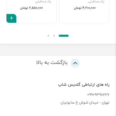
پک مسافرتی
پک مسافرتی
4,200,000 تومان
2,550,000 تومان
افزود
بازگشت به بالا
راه های ارتباطی گلدیس شاپ
09909398227
تهران - میدان شوش خ صابونیان