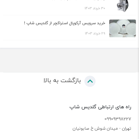
30 خرداد 1403
خرید سرویس آرکوپال استراکچر از گلدیس شاپ !
29 خرداد 1403
بازگشت به بالا
راه های ارتباطی گلدیس شاپ
09909398227
تهران - میدان شوش خ صابونیان